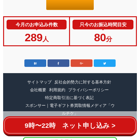
今月のお申込み件数
只今のお振込時間目安
289
80
人
分
サイトマップ
反社会的勢力に対する基本方針
会社概要
利用規約
プライバシーポリシー
特定商取引法に基づく表記
スポンサー｜電子ギフト券買取情報メディア「ウ
ルチケ」
9時〜22時 ネット申し込み >
Copyright ©
amaprime.net
All Rights Reserved.