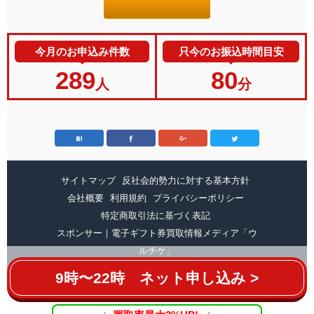
今月のお申込み件数
只今のお振込時間目安
289
80
人
分
サイトマップ
反社会的勢力に対する基本方針
会社概要
利用規約
プライバシーポリシー
特定商取引法に基づく表記
スポンサー｜電子ギフト券買取情報メディア「ウ
ルチケ」
9時〜22時 ネット申し込み >
Copyright ©
amaprime.net
All Rights Reserved.