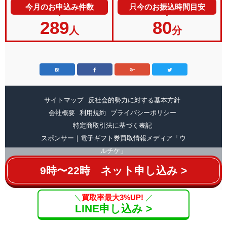
今月のお申込み件数
只今のお振込時間目安
289
80
人
分
サイトマップ
反社会的勢力に対する基本方針
会社概要
利用規約
プライバシーポリシー
特定商取引法に基づく表記
スポンサー｜電子ギフト券買取情報メディア「ウ
ルチケ」
9時〜22時 ネット申し込み >
Copyright ©
amaprime.net
All Rights Reserved.
＼
買取率最大3%UP!
／
LINE申し込み >