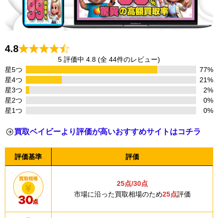
4.8
5 評価中 4.8 (全 44件のレビュー)
星5つ
77%
星4つ
21%
星3つ
2%
星2つ
0%
星1つ
0%
買取ベイビーより評価が高いおすすめサイトはコチラ
評価基準
評価
25点/30点
市場に沿った買取相場のため
25点
評価