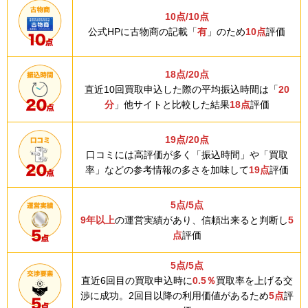
10点/10点
公式HPに古物商の記載「
有
」のため
10点
評価
18点/20点
直近10回買取申込した際の平均振込時間は「
20
分
」他サイトと比較した結果
18点
評価
19点/20点
口コミには高評価が多く「振込時間」や「買取
率」などの参考情報の多さを加味して
19点
評価
5点/5点
9年以上
の運営実績があり、信頼出来ると判断し
5
点
評価
5点/5点
直近6回目の買取申込時に
0.5％
買取率を上げる交
渉に成功。2回目以降の利用価値があるため
5点
評