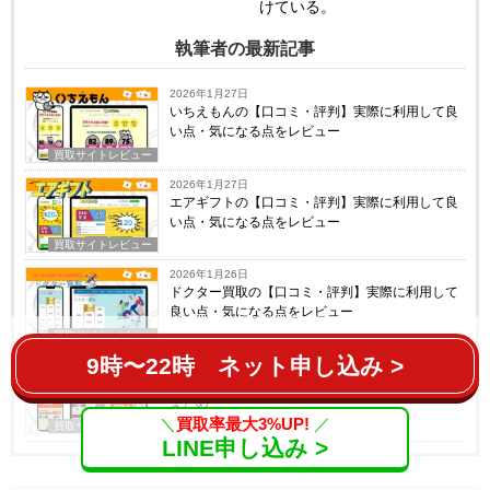
けている。
執筆者の最新記事
2026年1月27日
いちえもんの【口コミ・評判】実際に利用して良
い点・気になる点をレビュー
買取サイトレビュー
2026年1月27日
エアギフトの【口コミ・評判】実際に利用して良
い点・気になる点をレビュー
買取サイトレビュー
2026年1月26日
ドクター買取の【口コミ・評判】実際に利用して
良い点・気になる点をレビュー
買取サイトレビュー
9時〜22時 ネット申し込み >
2026年1月26日
ナナギフトの【口コミ・評判】ユーザーレビュー
まとめ
＼
買取率最大3%UP!
／
買取サイトレビュー
LINE申し込み >