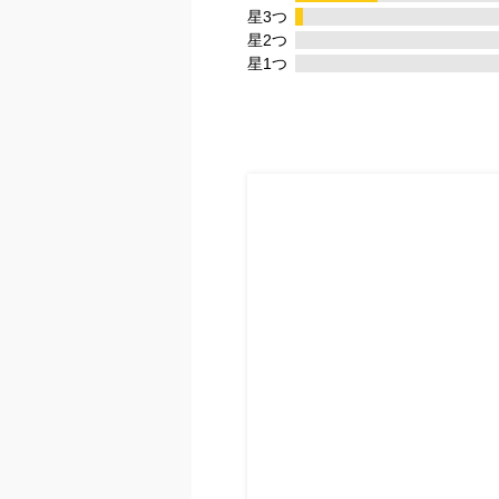
星3つ
星2つ
星1つ