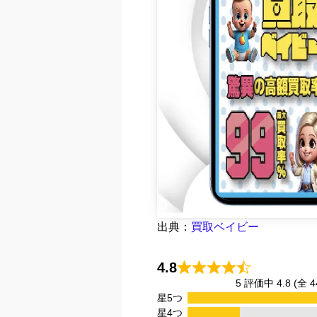
出典：
買取ベイビー
4.8
5 評価中 4.8 (全
星5つ
星4つ