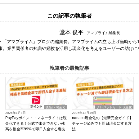
この記事の執筆者
堂本 俊平
アマプライム編集長
ト「アマプライム」ブログの編集長。アマプライムの立ち上げ当時から1
事。業界関係者の知識や経験を活用し現金化を考えるユーザーの助けに
執筆者の最新記事
後払い 現金化
クレジットカード 現金化
2026年1月8日
2025年12月19日
PayPayポイント・マネーライトは現
nanaco現金化の【最新完全ガイド】
金化できる！公式で出金できない残
チャージ済みでも即日現金にする方
高を換金率99%で即日入金する裏技
法