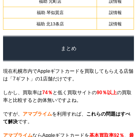
福助 元町店
誤情報
福助 琴似質店
誤情報
福助 北13条店
誤情報
まとめ
現在札幌市内でAppleギフトカードを買取してもらえる店舗
は「7ギフト」の1店舗だけです。
しかし、買取率は
74％
と低く買取サイトの
90％以上
の買取
率と比較すると勿体無いですよね。
ですが、
アマプライム
を利用すれば、
これらの問題はすべ
て解決
です。
アマプライム
なら
Appleギフトカードを
基本買取率92％
、
最